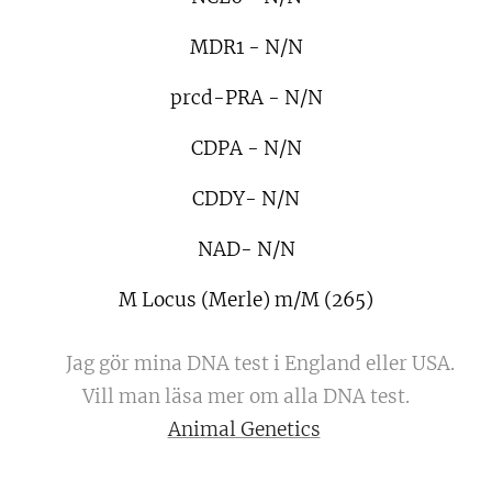
MDR1 - N/N
prcd-PRA - N/N
CDPA - N/N
CDDY- N/N
NAD- N/N
M Locus (Merle) m/M (265)
🧬 Jag gör mina DNA test i England eller USA.
Vill man läsa mer om alla DNA test.
Animal Genetics