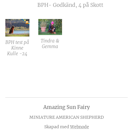
⭐️ BPH- Godkänd, 4 på Skott
Tindra &
BPH test på
Gemma
Kinne
Kulle -24
Amazing Sun Fairy
MINIATURE AMERICAN SHEPHERD
Skapad med
Webnode