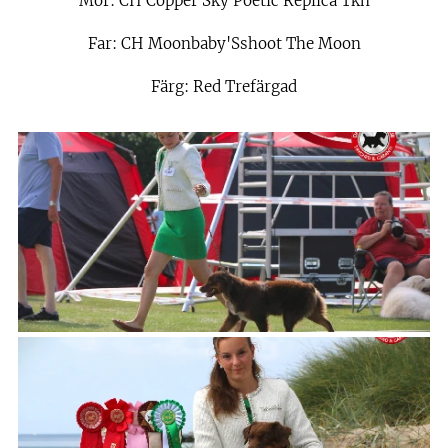
Mor: CH Copper Sky Poetic Replica Tkn
Far: CH Moonbaby'Sshoot The Moon
Färg: Red Trefärgad